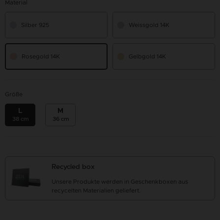
Material
Silber 925
Weissgold 14K
Rosegold 14K
Gelbgold 14K
Größe
L
M
38 cm
36 cm
Recycled box
Unsere Produkte werden in Geschenkboxen aus
recycelten Materialien geliefert.