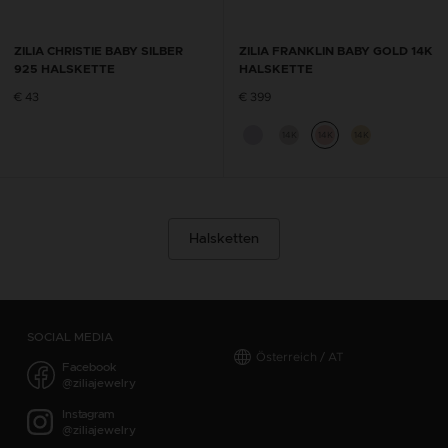
ZILIA CHRISTIE BABY SILBER
ZILIA FRANKLIN BABY GOLD 14K
925 HALSKETTE
HALSKETTE
€ 43
€ 399
14K
14K
14K
Halsketten
SOCIAL MEDIA
Österreich / AT
Facebook
@ziliajewelry
Instagram
@ziliajewelry