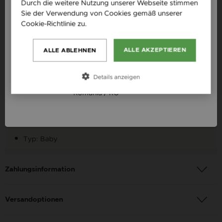
Česká republika / CZ
Durch die weitere Nutzung unserer Webseite stimmen
Sie der Verwendung von Cookies gemäß unserer
Necklaces with Names
Slovensko / SK
Cookie-Richtlinie zu.
Weitere Informationen
Slovenija / SI
Produktbeschreibung
ALLE AKZEPTIEREN
ALLE ABLEHNEN
Magyarország / HU
Verfügbarkeit: auf Lager
Österreich / AT
Details anzeigen
Material: Rosegold
România / RO
Qualität: 14K
Farbe: Rosegold
Typ: Baby
Zahlungsinformation
Versandoptionen