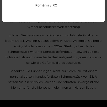
für einen Freund oder als bleibende Erinnerung für ein
România / RO
Familienmitglied – die Schmuckkollektionen von ZILIA bieten für
jeden Anlass das passende Präsent. Ein individuell gefertigtes
Schmuckstück mit persönlicher Geschichte bleibt stets ein
Symbol besonderer Wertschätzung.
Erleben Sie handwerkliche Präzision und höchste Qualität in
jedem Detail. Wählen Sie aus edlem 14 Karat Weißgold, Gelbgold,
Roségold oder klassischem 925er Sterlingsilber. Jedes
Schmuckstück wird mit Sorgfalt gefertigt, um sowohl zeitlose
Schönheit als auch dauerhafte Beständigkeit zu gewährleisten –
so wie die Gefühle, die es ausdrückt.
Schenken Sie Erinnerungen, nicht nur Schmuck. Mit einem
personalisierten, handgefertigten Schmuckstück von ZILIA
setzen Sie ein stilvolles Zeichen und schaffen unvergessliche
Momente für die Menschen, die Ihnen am Herzen liegen.