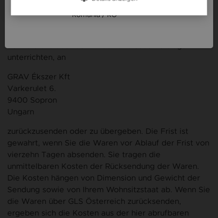
veranlassen.
România / RO
Sie haben die Waren unverzüglich und in jedem Fall
spätestens binnen vierzehn Tagen ab dem Tag, an
dem Sie uns über den Widerruf dieses Vertrags
unterrichten, an
GRAV Ékszer Kft
Varkerulet 6.
9400 Sopron
Ungarn
zurückzusenden oder zu übergeben. Die Frist ist
gewahrt, wenn Sie die Waren vor Ablauf der Frist von
vierzehn Tagen absenden. Sie tragen die
unmittelbaren Kosten der Rücksendung der Waren.
Die Kosten hängen von Dimension und Gewicht der
Sendung sowie von Ihrem Wohnsitzstaat ab. Wenn Sie
die Waren über GLS Österreich zurücksenden,
ergeben sich die Kosten aus der hier abrufbaren