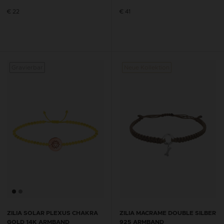
€ 22
€ 41
Gravierbar
Neue Kollektion
Gravi
ZILIA SOLAR PLEXUS CHAKRA
ZILIA MACRAME DOUBLE SILBER
GOLD 14K ARMBAND
925 ARMBAND