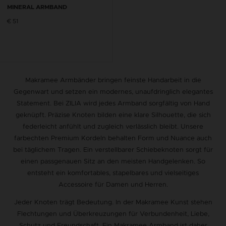
MINERAL ARMBAND
€ 51
Makramee Armbänder bringen feinste Handarbeit in die
Gegenwart und setzen ein modernes, unaufdringlich elegantes
Statement. Bei ZILIA wird jedes Armband sorgfältig von Hand
geknüpft. Präzise Knoten bilden eine klare Silhouette, die sich
federleicht anfühlt und zugleich verlässlich bleibt. Unsere
farbechten Premium Kordeln behalten Form und Nuance auch
bei täglichem Tragen. Ein verstellbarer Schiebeknoten sorgt für
einen passgenauen Sitz an den meisten Handgelenken. So
entsteht ein komfortables, stapelbares und vielseitiges
Accessoire für Damen und Herren.
Jeder Knoten trägt Bedeutung. In der Makramee Kunst stehen
Flechtungen und Überkreuzungen für Verbundenheit, Liebe,
Schutz und Freundschaft. Ein Makramee Armband ist daher