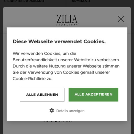
SILBER 925 ARMBAND
ARMBAND
€ 51
€ 64
Diese Webseite verwendet Cookies.
Neue Kollektion
Wir verwenden Cookies, um die
England / EN
Benutzerfreundlichkeit unserer Website zu verbessern.
Česká republika / CZ
Durch die weitere Nutzung unserer Webseite stimmen
Sie der Verwendung von Cookies gemäß unserer
Slovensko / SK
Cookie-Richtlinie zu.
Weitere Informationen
Slovenija / SI
ALLE AKZEPTIEREN
ALLE ABLEHNEN
Magyarország / HU
Österreich / AT
Details anzeigen
România / RO
ZILIA LEIA LETTER THREAD
ZILIA MACRAME GOLD HEART