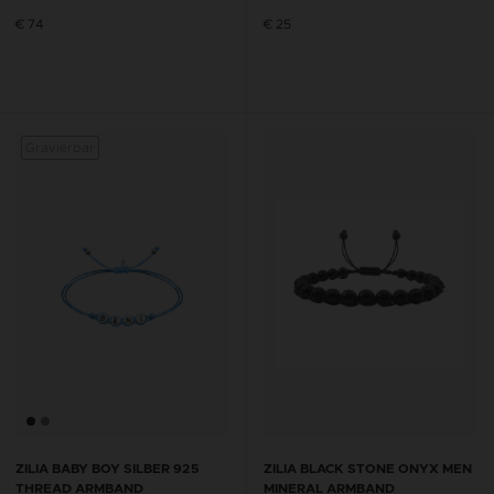
€ 74
€ 25
Gravierbar
Gravi
ZILIA BABY BOY SILBER 925
ZILIA BLACK STONE ONYX MEN
THREAD ARMBAND
MINERAL ARMBAND