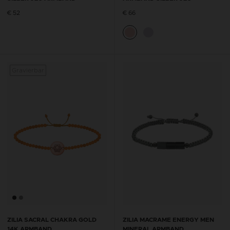
€ 52
€ 66
Gravierbar
Gravi
ZILIA SACRAL CHAKRA GOLD
ZILIA MACRAME ENERGY MEN
14K ARMBAND
MINERAL ARMBAND