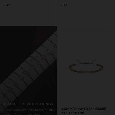
€ 49
€ 51
BRACELETS WITH STRINGS
ANKLET WITH STRING
ZILIA MACRAME STAR SILBER
Design your own Zilia bracelet, that
Design your own Zilia anklet, that
925 ARMBAND
fits your style best.
fits your style best.