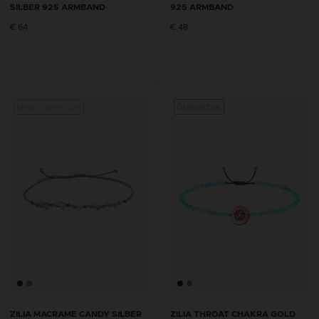
SILBER 925 ARMBAND
925 ARMBAND
€ 64
€ 48
Neue Kollektion
Gravierbar
Neue K
ZILIA MACRAME CANDY SILBER
ZILIA THROAT CHAKRA GOLD