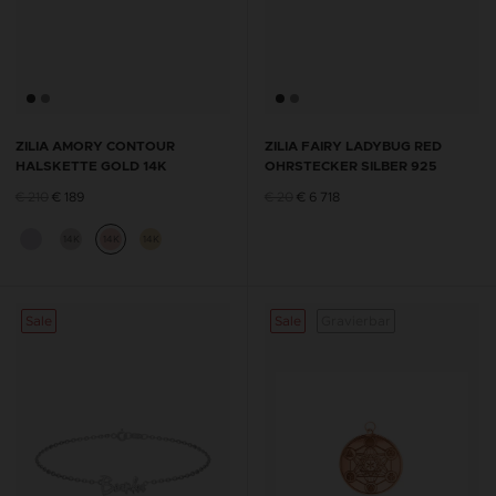
ZILIA AMORY CONTOUR
ZILIA FAIRY LADYBUG RED
HALSKETTE GOLD 14K
OHRSTECKER SILBER 925
€ 210
€ 189
€ 20
€ 6 718
14K
14K
14K
Sale
Sale
Gravierbar
Sale