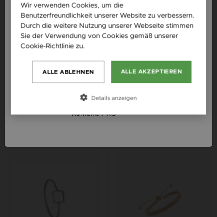
Wir verwenden Cookies, um die
England / EN
Benutzerfreundlichkeit unserer Website zu verbessern.
Česká republika / CZ
Durch die weitere Nutzung unserer Webseite stimmen
Sie der Verwendung von Cookies gemäß unserer
Slovensko / SK
Cookie-Richtlinie zu.
Weitere Informationen
Slovenija / SI
ZILIA CELINE HEART
ZILIA NATURPERLE CHIC
ALLE AKZEPTIEREN
HALSKETTE SILBER 925
ALLE ABLEHNEN
THREAD RING
Magyarország / HU
€ 58
€ 52
€ 20
€ 18
Österreich / AT
Details anzeigen
România / RO
Sale
Sale