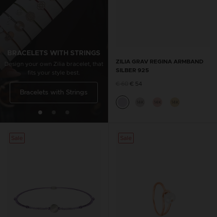
BRACELETS WITH STRINGS
ANKLET WITH STRING
ZILIA GRAV REGINA ARMBAND
Design your own Zilia bracelet, that
Design your own Zilia anklet, that
SILBER 925
fits your style best.
fits your style best.
€ 60
€ 54
Bracelets with Strings
Anklets with Strings
14K
14K
14K
Sale
Sale
Sale