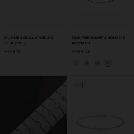
ZILIA MEN QUILL ARMBAND
ZILIA FRIENDSHIP 3 GOLD 14K
SILBER 925
ARMBAND
€ 50
€ 45
€ 142
€ 128
14K
14K
14K
Sale