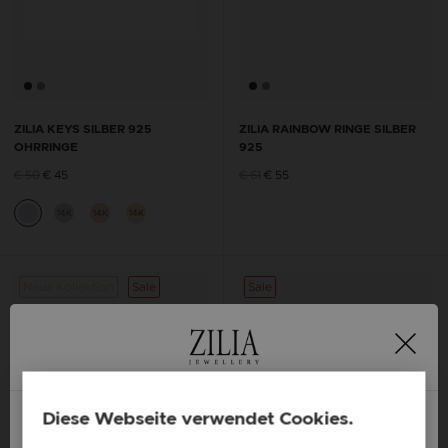
ZILIA KEYS SILBER 925
ZILIA RAINBOW RINGE SILBER
OHRRINGE
925
€ 50
€ 45
€ 61
€ 55
14K
14K
14K
Neue Kollektion
Sale
Sale
Diese Webseite verwendet Cookies.