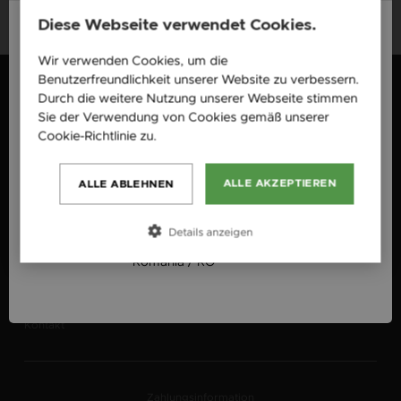
VBOEATWW
Diese Webseite verwendet Cookies.
Wir verwenden Cookies, um die
England / EN
Benutzerfreundlichkeit unserer Website zu verbessern.
SOCIAL MEDIA
Česká republika / CZ
Durch die weitere Nutzung unserer Webseite stimmen
Österreich / AT
Sie der Verwendung von Cookies gemäß unserer
Facebook
Slovensko / SK
@ziliajewelry
Cookie-Richtlinie zu.
Weitere Informationen
Instagram
Slovenija / SI
@ziliajewelry
ALLE AKZEPTIEREN
ALLE ABLEHNEN
Magyarország / HU
Newsletter
Österreich / AT
Details anzeigen
ÜBER ZILIA
KUNDENDIENST
România / RO
Neuheiten
info@zilia.at
Über uns
Kontakt
Zahlungsinformation