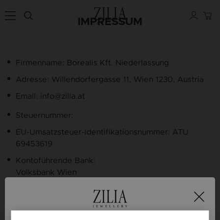
IMPRESSUM
Firmenname:
Borealis Kft. Niederlassung
Adresse:
Willendorfergasse 11, Wien 1230, Austria
Email:
info@zilia.at
Steuernummer:
EU-Umsatzsteuer-Identifikationsnummer:
ATU
69453619
Kontoführende Bank:
Volksbank Wien
Bankkontonummer / IBAN:
AT46 4300 0486 4403 3002
SWIFT: