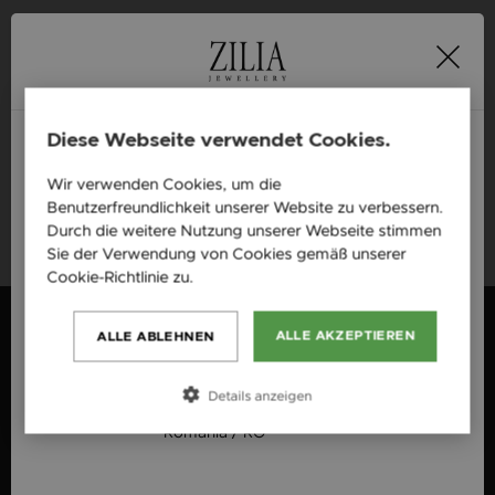
ODER
Vorname
Diese Webseite verwendet Cookies.
Ich habe die
gelesen und nehme
Datenschutzerklärung
diese an.
Wir verwenden Cookies, um die
England / EN
Benutzerfreundlichkeit unserer Website zu verbessern.
Česká republika / CZ
Durch die weitere Nutzung unserer Webseite stimmen
Üzenet megtekintése
Sie der Verwendung von Cookies gemäß unserer
Slovensko / SK
Cookie-Richtlinie zu.
Weitere Informationen
Slovenija / SI
SOCIAL MEDIA
ALLE AKZEPTIEREN
ALLE ABLEHNEN
Magyarország / HU
Österreich / AT
Facebook
@ziliajewelry
Österreich / AT
Details anzeigen
Instagram
România / RO
@ziliajewelry
Newsletter