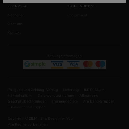
ÜBER ZILIA
KUNDENDIENST
Neuheiten
info@zilia.at
Über uns
Kontakt
Zahlungsinformation
Fälligkeit und Zahlung, Verzug
Lieferung
IMPRESSUM
Mängelhaftung
Datenschutzerklärung
Allgemeine
Geschäftsbedingungen
Themengebiete
Armband-Gruppen
Fusskettchen-Gruppen
Copyright © ZILIA - Zilia Design for You.
Alle Rechte vorbehalten.