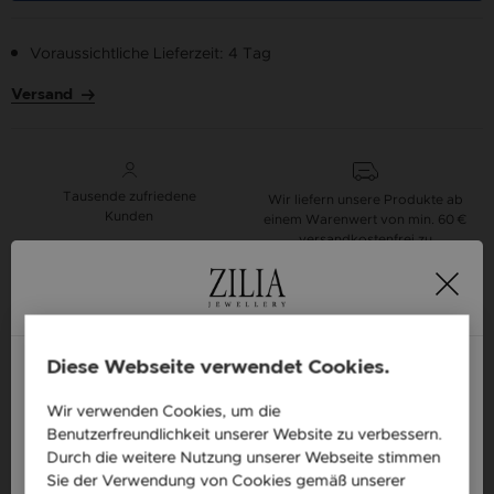
Voraussichtliche Lieferzeit: 4 Tag
Versand
Tausende zufriedene
Wir liefern unsere Produkte ab
Kunden
einem Warenwert von min. 60 €
versandkostenfrei zu
16-Tage
Alle unsere Produkte
Geld-zurück-Garantie
sind auf Lager
Diese Webseite verwendet Cookies.
Design your own Zilia necklace with your word.
Wir verwenden Cookies, um die
England / EN
Benutzerfreundlichkeit unserer Website zu verbessern.
Necklaces with Names
Česká republika / CZ
Durch die weitere Nutzung unserer Webseite stimmen
Sie der Verwendung von Cookies gemäß unserer