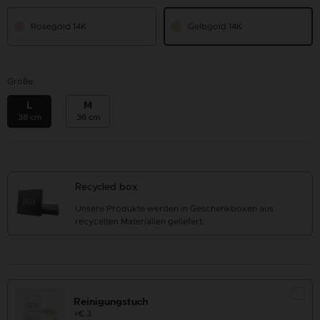
Rosegold 14K
Gelbgold 14K
Größe
L
M
38 cm
36 cm
Recycled box
Unsere Produkte werden in Geschenkboxen aus
recycelten Materialien geliefert.
Reinigungstuch
+€ 3