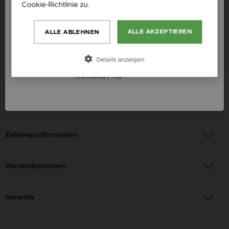
Slovensko / SK
Cookie-Richtlinie zu.
Weitere Informationen
Produktbeschreibung
Slovenija / SI
ALLE AKZEPTIEREN
ALLE ABLEHNEN
Verfügbarkeit: auf Lager
Magyarország / HU
Material: Gelbgold
Österreich / AT
Details anzeigen
Qualität: 14 Karat
România / RO
Farbe: Gold
Geschlecht: Unisex
Zahlungsinformation
Versandoptionen
Garantie