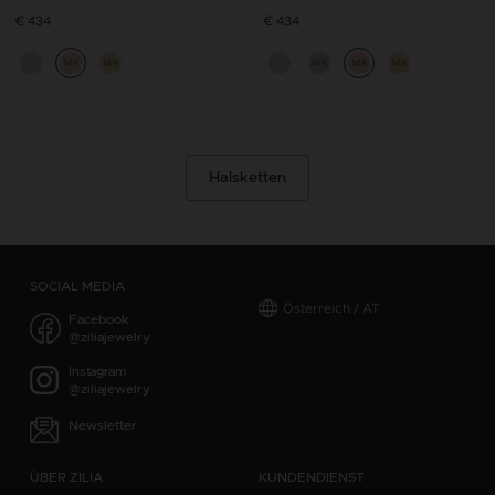
€ 434
€ 434
14K
14K
14K
14K
14K
Halsketten
SOCIAL MEDIA
Österreich / AT
Facebook
@ziliajewelry
Instagram
@ziliajewelry
Newsletter
ÜBER ZILIA
KUNDENDIENST