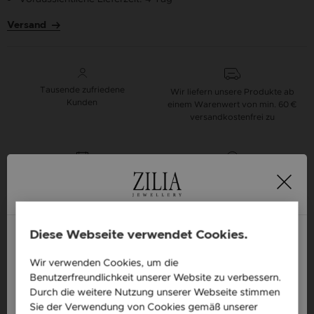
Versand
Tausende zufriedene
Wir liefern unsere Produkte ab
Kunden
einem Warenwert von min. 60 €
versandkostenfrei zu
16-Tage
Alle unsere Produkte
Geld-zurück-Garantie
sind auf Lager
Design your own Zilia bracelet, that fits your
Diese Webseite verwendet Cookies.
style best.
Bracelets with Strings
Wir verwenden Cookies, um die
England / EN
Benutzerfreundlichkeit unserer Website zu verbessern.
Česká republika / CZ
Durch die weitere Nutzung unserer Webseite stimmen
Sie der Verwendung von Cookies gemäß unserer
Produktbeschreibung