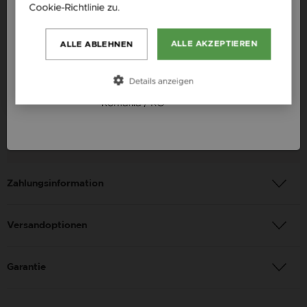
Slovensko / SK
Cookie-Richtlinie zu.
Weitere Informationen
Slovenija / SI
Verfügbarkeit: auf Lager
ALLE AKZEPTIEREN
ALLE ABLEHNEN
Magyarország / HU
Material: Rosegold
Qualität: 14 Karat
Österreich / AT
Details anzeigen
Farbe: Rosegold
România / RO
Edelstein: 0,3 ct
Geschlecht: Damen
Zahlungsinformation
Versandoptionen
Garantie