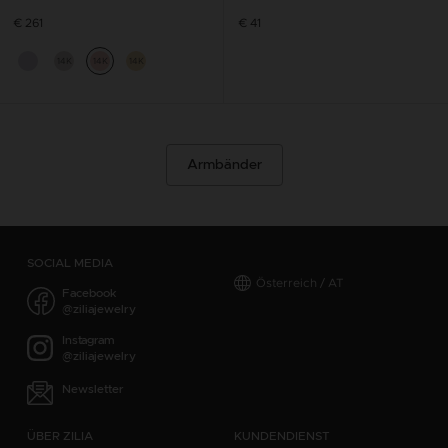
€ 261
€ 41
14K
14K
14K
Armbänder
SOCIAL MEDIA
Österreich / AT
Facebook
@ziliajewelry
Instagram
@ziliajewelry
Newsletter
ÜBER ZILIA
KUNDENDIENST