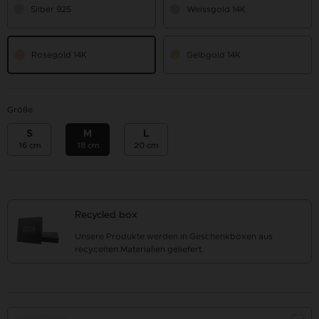
Silber 925
Weissgold 14K
Rosegold 14K
Gelbgold 14K
Größe
S
M
L
16 cm
18 cm
20 cm
Recycled box
Unsere Produkte werden in Geschenkboxen aus
recycelten Materialien geliefert.