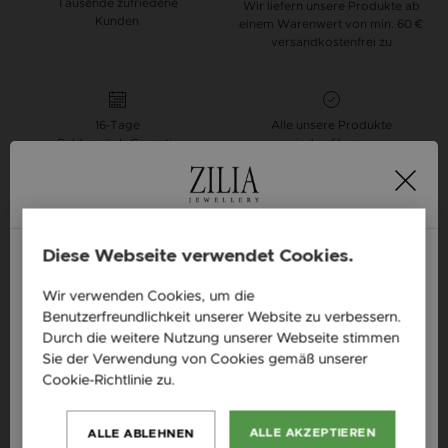
Tausende zufriedene
Wir liefern unsere Produkte ab
Kunden
einem Warenwert von min. 60 €
versandkostenfrei zu
16-Tage
Alle unsere Produkte
Geld-zurück-Garantie
sind auf Lager
Design your own Zilia bracelet, that fits your
style best.
Bracelets with Strings
Diese Webseite verwendet Cookies.
Wir verwenden Cookies, um die
England / EN
Produktbeschreibung
Benutzerfreundlichkeit unserer Website zu verbessern.
Česká republika / CZ
Durch die weitere Nutzung unserer Webseite stimmen
Sie der Verwendung von Cookies gemäß unserer
Verfügbarkeit: auf Lager
Slovensko / SK
Cookie-Richtlinie zu.
Weitere Informationen
Material: Silber, Howlith, Onyx, Hämatit
Slovenija / SI
Qualität: 925
ALLE AKZEPTIEREN
ALLE ABLEHNEN
Magyarország / HU