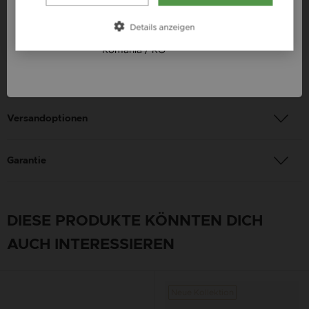
Farbe: Silber
Österreich / AT
Details anzeigen
Edelstein: Howlith, Onyx, Hämatit
România / RO
Zahlungsinformation
Versandoptionen
Garantie
DIESE PRODUKTE KÖNNTEN DICH
AUCH INTERESSIEREN
Neue Kollektion