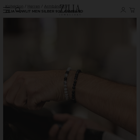
Kollektion
Herren
Armbänder
ZILIA HOWLIT MEN SILBER 925 ARMBAND