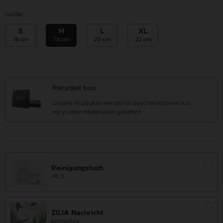
Größe
S
M
L
XL
16 cm
18 cm
20 cm
22 cm
Recycled box
Unsere Produkte werden in Geschenkboxen aus
recycelten Materialien geliefert.
Reinigungstuch
+€ 3
ZILIA Nachricht
kostenlos