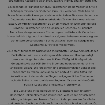
einzigartiges Accessoire erschaffen, das Ihre Individualität unterstreicht.
Ein besonderes Highlight der ZILIA Fußkettchen ist die Möglichkeit, viele
Anhänger mit einer persönlichen Gravur zu versehen. Verleihen Sie
Ihrem Schmuckstück eine persönliche Note, indem Sie einen Namen, ein
Datum oder eine Botschaft innerhalb des Zeichenlimits eingravieren
lassen. So wird Ihr Fußkettchen zu einem wertvollen Erinnerungsstück.
Gravierte Fußkettchen sind ein originelles Geschenk für geliebte
Menschen, das gemeinsame Erinnerungen und liebevolle Gedanken
immer bei sich trägt. Auch als Ausdruck eigener Lebensmomente eignen
sich unsere personalisierten Schmuckstücke, denn sie spiegeln Ihre
Geschichte auf stilvolle Weise wider.
ZILIA steht für höchste Qualität und meisterhafte Handwerkskunst. Jedes
Fußkettchen wird aus erstklassigen Materialien von Hand gefertigt.
Unsere Anhänger bestehen aus 14 Karat Weißgold, Roségold oder
Gelbgold sowie aus 925 Sterling Silber und überzeugen durch ihre
langlebige Brillanz. Die farbechten und strapazierfähigen Bänder sind
angenehm zu tragen und eignen sich perfekt für den Alltag. Die
Kollektion verbindet moderne Eleganz mit jugendlicher Frische und
macht die Fußkettchen zum idealen Begleiter für sommerliche Outfits,
Festival-Looks oder entspannte Freizeitstyles.
Die Gestaltung Ihres individuellen Fußkettchens ist in unserem
Onlineshop unkompliziert und inspirierend. Wählen Sie einfach Ihren
Lieblingsanhänger, kombinieren Sie ihn mit der passenden Bandfarbe
und bestellen Sie Ihr persönliches Schmuckstück schnell und sicher. Ob