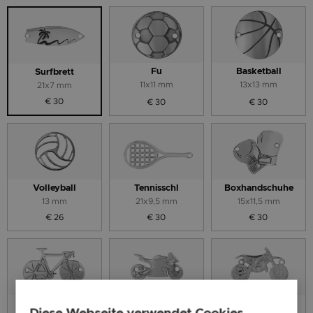
Fu
Basketball
Surfbrett
11x11 mm
13x13 mm
21x7 mm
€ 30
€ 30
€ 30
Volleyball
Tennisschl
Boxhandschuhe
13 mm
21x9,5 mm
15x11,5 mm
€ 26
€ 30
€ 30
Fahrrad
Sportmotorrad
Crossmotorrad